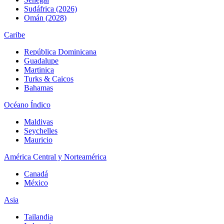
Sudáfrica (2026)
Omán (2028)
Caribe
República Dominicana
Guadalupe
Martinica
Turks & Caicos
Bahamas
Océano Índico
Maldivas
Seychelles
Mauricio
América Central y Norteamérica
Canadá
México
Asia
Tailandia