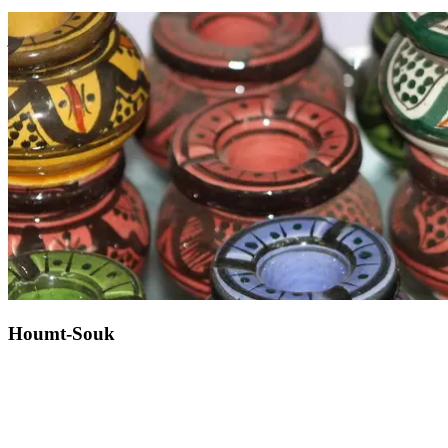
A 600 km de tu resort Club Med Djerba la Douce, sumérgete en una
joya antigua. Fundada por Dido en 814 a.C., la ciudad floreció
como imperio marítimo y comercial antes de ser destruida y
reconstruida por Roma. Catalogado como Patrimonio de la
Humanidad por la UNESCO, el sitio arqueológico conserva
numerosos vestigios, testigos de la brillante civilización que habitó
allí, desde la acrópolis de Byrsa hasta los puertos púnicos, pasando
por las termas de Antonino.
Houmt-Souk