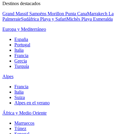
Destinos destacados
Grand Massif Samoëns Morillon
Punta Cana
Marrakech La
Palmeraie
Sudáfrica Playa y Safari
Michès Playa Esmeralda
Europa y Mediterráneo
España
Portugal
Italia
Francia
Grecia
Turquía
Alpes
Francia
Italia
Suiza
Alpes en el verano
África y Medio Oriente
Marruecos
Túnez
Senegal