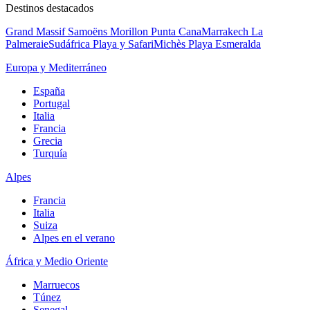
Destinos destacados
Grand Massif Samoëns Morillon
Punta Cana
Marrakech La
Palmeraie
Sudáfrica Playa y Safari
Michès Playa Esmeralda
Europa y Mediterráneo
España
Portugal
Italia
Francia
Grecia
Turquía
Alpes
Francia
Italia
Suiza
Alpes en el verano
África y Medio Oriente
Marruecos
Túnez
Senegal