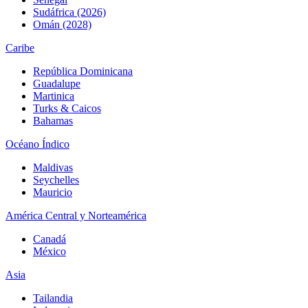
Sudáfrica (2026)
Omán (2028)
Caribe
República Dominicana
Guadalupe
Martinica
Turks & Caicos
Bahamas
Océano Índico
Maldivas
Seychelles
Mauricio
América Central y Norteamérica
Canadá
México
Asia
Tailandia