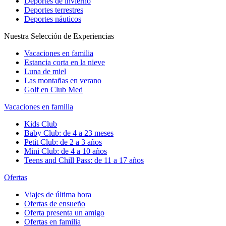
Deportes de invierno
Deportes terrestres
Deportes náuticos
Nuestra Selección de Experiencias
Vacaciones en familia
Estancia corta en la nieve
Luna de miel
Las montañas en verano
Golf en Club Med
Vacaciones en familia
Kids Club
Baby Club: de 4 a 23 meses
Petit Club: de 2 a 3 años
Mini Club: de 4 a 10 años
Teens and Chill Pass: de 11 a 17 años
Ofertas
Viajes de última hora
Ofertas de ensueño
Oferta presenta un amigo
Ofertas en familia