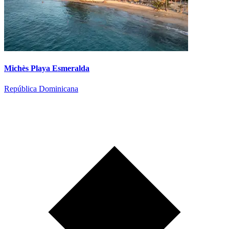
Michès Playa Esmeralda
República Dominicana