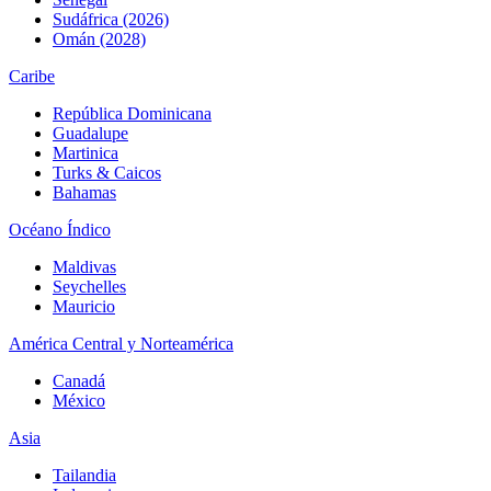
Sudáfrica (2026)
Omán (2028)
Caribe
República Dominicana
Guadalupe
Martinica
Turks & Caicos
Bahamas
Océano Índico
Maldivas
Seychelles
Mauricio
América Central y Norteamérica
Canadá
México
Asia
Tailandia