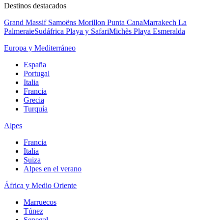
Destinos destacados
Grand Massif Samoëns Morillon
Punta Cana
Marrakech La
Palmeraie
Sudáfrica Playa y Safari
Michès Playa Esmeralda
Europa y Mediterráneo
España
Portugal
Italia
Francia
Grecia
Turquía
Alpes
Francia
Italia
Suiza
Alpes en el verano
África y Medio Oriente
Marruecos
Túnez
Senegal