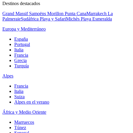
Destinos destacados
Grand Massif Samoëns Morillon
Punta Cana
Marrakech La
Palmeraie
Sudáfrica Playa y Safari
Michès Playa Esmeralda
Europa y Mediterráneo
España
Portugal
Italia
Francia
Grecia
Turquía
Alpes
Francia
Italia
Suiza
Alpes en el verano
África y Medio Oriente
Marruecos
Túnez
Senegal