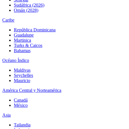
Sudáfrica (2026)
Omán (2028)
Caribe
República Dominicana
Guadalupe
Martinica
Turks & Caicos
Bahamas
Océano Índico
Maldivas
Seychelles
Mauricio
América Central y Norteamérica
Canadá
México
Asia
Tailandia