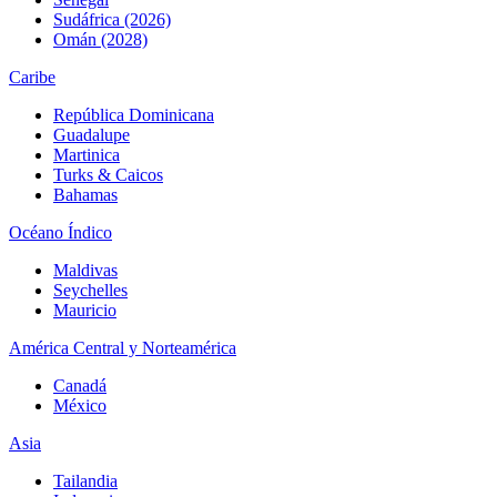
Sudáfrica (2026)
Omán (2028)
Caribe
República Dominicana
Guadalupe
Martinica
Turks & Caicos
Bahamas
Océano Índico
Maldivas
Seychelles
Mauricio
América Central y Norteamérica
Canadá
México
Asia
Tailandia