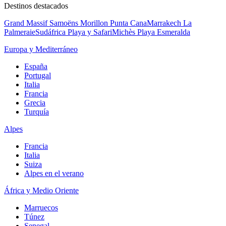
Destinos destacados
Grand Massif Samoëns Morillon
Punta Cana
Marrakech La
Palmeraie
Sudáfrica Playa y Safari
Michès Playa Esmeralda
Europa y Mediterráneo
España
Portugal
Italia
Francia
Grecia
Turquía
Alpes
Francia
Italia
Suiza
Alpes en el verano
África y Medio Oriente
Marruecos
Túnez
Senegal