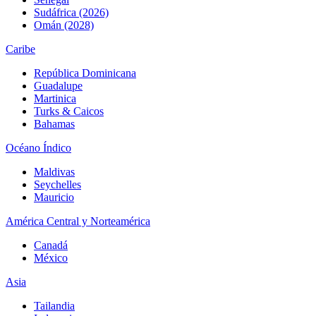
Sudáfrica (2026)
Omán (2028)
Caribe
República Dominicana
Guadalupe
Martinica
Turks & Caicos
Bahamas
Océano Índico
Maldivas
Seychelles
Mauricio
América Central y Norteamérica
Canadá
México
Asia
Tailandia