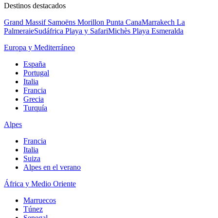
Destinos destacados
Grand Massif Samoëns Morillon
Punta Cana
Marrakech La
Palmeraie
Sudáfrica Playa y Safari
Michès Playa Esmeralda
Europa y Mediterráneo
España
Portugal
Italia
Francia
Grecia
Turquía
Alpes
Francia
Italia
Suiza
Alpes en el verano
África y Medio Oriente
Marruecos
Túnez
Senegal