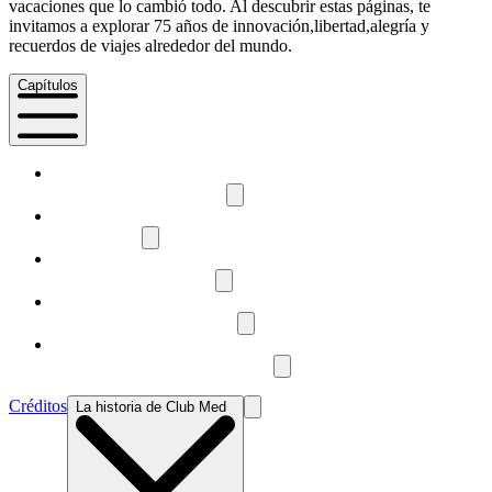
vacaciones que lo cambió todo. Al descubrir estas páginas, te
invitamos a explorar 75 años de innovación,libertad,alegría y
recuerdos de viajes alrededor del mundo.
Capítulos
1
La historia de Club Med
2
Libre y feliz
3
Exploradores sensibles
4
Como un símbolo cultural
5
Felicidad aquí, ahora y siempre
Créditos
La historia de Club Med