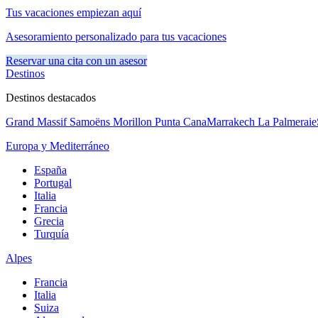
Tus vacaciones empiezan aquí
Asesoramiento personalizado para tus vacaciones
Reservar una cita con un asesor
Destinos
Destinos destacados
Grand Massif Samoëns Morillon
Punta Cana
Marrakech La Palmeraie
Europa y Mediterráneo
España
Portugal
Italia
Francia
Grecia
Turquía
Alpes
Francia
Italia
Suiza