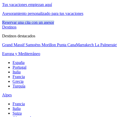
Tus vacaciones empiezan aquí
Asesoramiento personalizado para tus vacaciones
Reservar una cita con un asesor
Destinos
Destinos destacados
Grand Massif Samoëns Morillon
Punta Cana
Marrakech La Palmeraie
Europa y Mediterráneo
España
Portugal
Italia
Francia
Grecia
Turquía
Alpes
Francia
Italia
Suiza