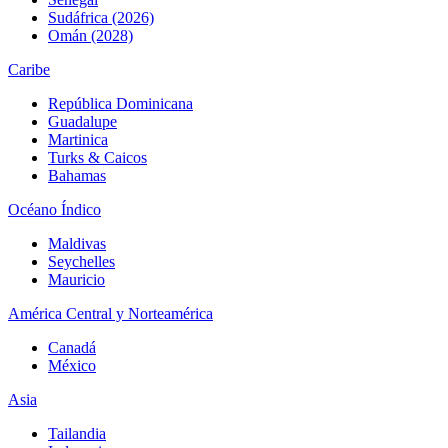
Sudáfrica (2026)
Omán (2028)
Caribe
República Dominicana
Guadalupe
Martinica
Turks & Caicos
Bahamas
Océano Índico
Maldivas
Seychelles
Mauricio
América Central y Norteamérica
Canadá
México
Asia
Tailandia