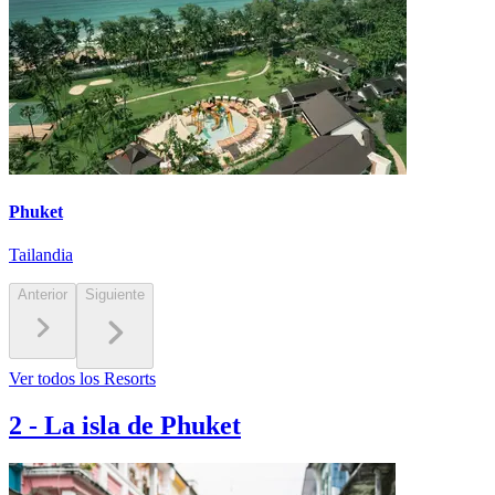
Phuket
Tailandia
Anterior
Siguiente
Ver todos los Resorts
2
-
La isla de Phuket