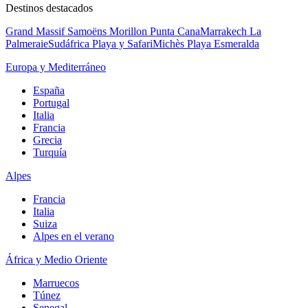
Destinos destacados
Grand Massif Samoëns Morillon
Punta Cana
Marrakech La
Palmeraie
Sudáfrica Playa y Safari
Michès Playa Esmeralda
Europa y Mediterráneo
España
Portugal
Italia
Francia
Grecia
Turquía
Alpes
Francia
Italia
Suiza
Alpes en el verano
África y Medio Oriente
Marruecos
Túnez
Senegal