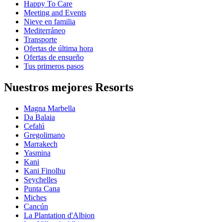
Happy To Care
Meeting and Events
Nieve en familia
Mediterráneo
Transporte
Ofertas de última hora
Ofertas de ensueño
Tus primeros pasos
Nuestros mejores Resorts
Magna Marbella
Da Balaia
Cefalú
Gregolimano
Marrakech
Yasmina
Kani
Kani Finolhu
Seychelles
Punta Cana
Miches
Cancún
La Plantation d'Albion