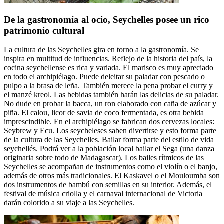
De la gastronomía al ocio, Seychelles posee un rico
patrimonio cultural
La cultura de las Seychelles gira en torno a la gastronomía. Se
inspira en multitud de influencias. Reflejo de la historia del país, la
cocina seychellense es rica y variada. El marisco es muy apreciado
en todo el archipiélago. Puede deleitar su paladar con pescado o
pulpo a la brasa de leña. También merece la pena probar el curry y
el manzé kreol. Las bebidas también harán las delicias de su paladar.
No dude en probar la bacca, un ron elaborado con caña de azúcar y
piña. El calou, licor de savia de coco fermentada, es otra bebida
imprescindible. En el archipiélago se fabrican dos cervezas locales:
Seybrew y Ecu. Los seycheleses saben divertirse y esto forma parte
de la cultura de las Seychelles. Bailar forma parte del estilo de vida
seychellés. Podrá ver a la población local bailar el Sega (una danza
originaria sobre todo de Madagascar). Los bailes rítmicos de las
Seychelles se acompañan de instrumentos como el violín o el banjo,
además de otros más tradicionales. El Kaskavel o el Mouloumba son
dos instrumentos de bambú con semillas en su interior. Además, el
festival de música criolla y el carnaval internacional de Victoria
darán colorido a su viaje a las Seychelles.