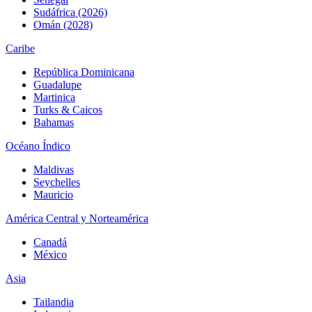
Sudáfrica (2026)
Omán (2028)
Caribe
República Dominicana
Guadalupe
Martinica
Turks & Caicos
Bahamas
Océano Índico
Maldivas
Seychelles
Mauricio
América Central y Norteamérica
Canadá
México
Asia
Tailandia