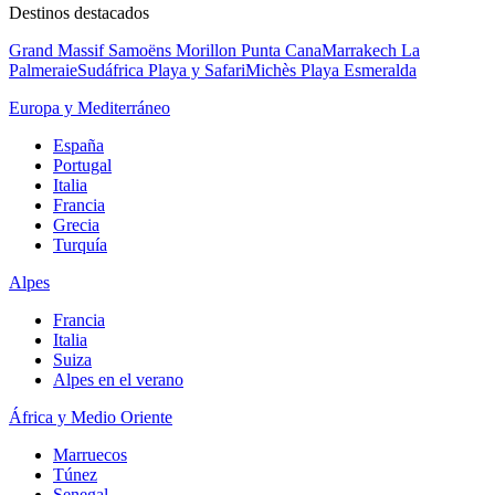
Destinos destacados
Grand Massif Samoëns Morillon
Punta Cana
Marrakech La
Palmeraie
Sudáfrica Playa y Safari
Michès Playa Esmeralda
Europa y Mediterráneo
España
Portugal
Italia
Francia
Grecia
Turquía
Alpes
Francia
Italia
Suiza
Alpes en el verano
África y Medio Oriente
Marruecos
Túnez
Senegal