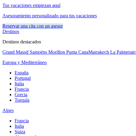
Tus vacaciones empiezan aquí
Asesoramiento personalizado para tus vacaciones
Reservar una cita con un asesor
Destinos
Destinos destacados
Grand Massif Samoëns Morillon
Punta Cana
Marrakech La Palmeraie
Europa y Mediterráneo
España
Portugal
Italia
Francia
Grecia
Turquía
Alpes
Francia
Italia
Suiza