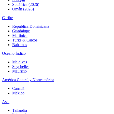
Sudáfrica (2026)
Omán (2028)
Caribe
República Dominicana
Guadalupe
Martinica
Turks & Caicos
Bahamas
Océano Índico
Maldivas
Seychelles
Mauricio
América Central y Norteamérica
Canadá
México
Asia
Tailandia