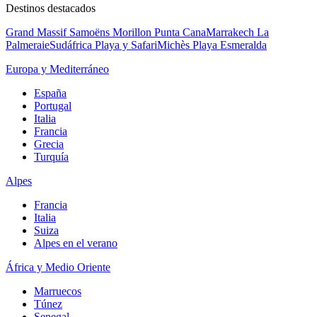
Destinos destacados
Grand Massif Samoëns Morillon
Punta Cana
Marrakech La
Palmeraie
Sudáfrica Playa y Safari
Michès Playa Esmeralda
Europa y Mediterráneo
España
Portugal
Italia
Francia
Grecia
Turquía
Alpes
Francia
Italia
Suiza
Alpes en el verano
África y Medio Oriente
Marruecos
Túnez
Senegal