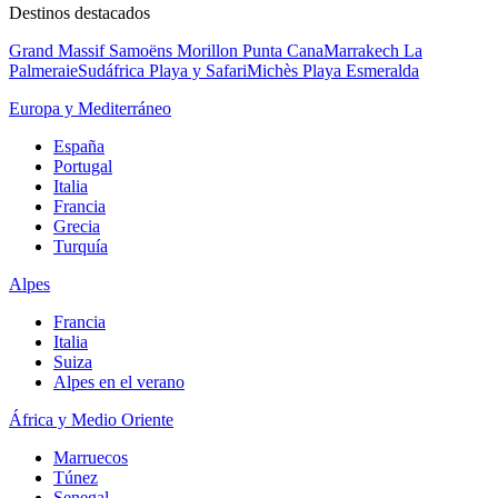
Destinos destacados
Grand Massif Samoëns Morillon
Punta Cana
Marrakech La
Palmeraie
Sudáfrica Playa y Safari
Michès Playa Esmeralda
Europa y Mediterráneo
España
Portugal
Italia
Francia
Grecia
Turquía
Alpes
Francia
Italia
Suiza
Alpes en el verano
África y Medio Oriente
Marruecos
Túnez
Senegal