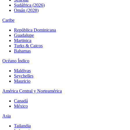
Sudáfrica (2026)
Omán (2028)
Caribe
República Dominicana
Guadalupe
Martinica
Turks & Caicos
Bahamas
Océano Índico
Maldivas
Seychelles
Mauricio
América Central y Norteamérica
Canadá
México
Asia
Tailandia