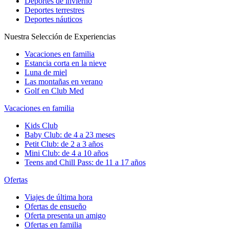
Deportes de invierno
Deportes terrestres
Deportes náuticos
Nuestra Selección de Experiencias
Vacaciones en familia
Estancia corta en la nieve
Luna de miel
Las montañas en verano
Golf en Club Med
Vacaciones en familia
Kids Club
Baby Club: de 4 a 23 meses
Petit Club: de 2 a 3 años
Mini Club: de 4 a 10 años
Teens and Chill Pass: de 11 a 17 años
Ofertas
Viajes de última hora
Ofertas de ensueño
Oferta presenta un amigo
Ofertas en familia