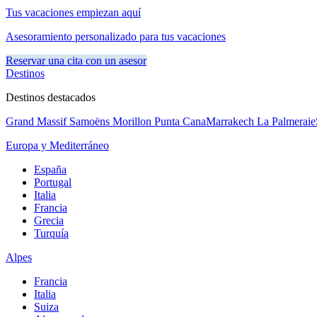
Tus vacaciones empiezan aquí
Asesoramiento personalizado para tus vacaciones
Reservar una cita con un asesor
Destinos
Destinos destacados
Grand Massif Samoëns Morillon
Punta Cana
Marrakech La Palmeraie
Europa y Mediterráneo
España
Portugal
Italia
Francia
Grecia
Turquía
Alpes
Francia
Italia
Suiza