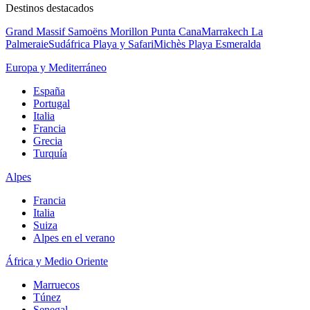
Destinos destacados
Grand Massif Samoëns Morillon
Punta Cana
Marrakech La
Palmeraie
Sudáfrica Playa y Safari
Michès Playa Esmeralda
Europa y Mediterráneo
España
Portugal
Italia
Francia
Grecia
Turquía
Alpes
Francia
Italia
Suiza
Alpes en el verano
África y Medio Oriente
Marruecos
Túnez
Senegal