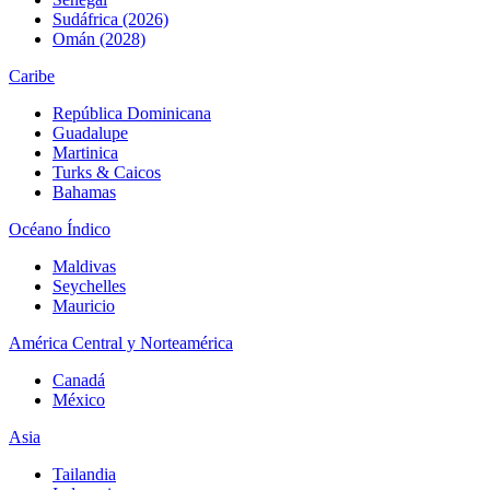
Sudáfrica (2026)
Omán (2028)
Caribe
República Dominicana
Guadalupe
Martinica
Turks & Caicos
Bahamas
Océano Índico
Maldivas
Seychelles
Mauricio
América Central y Norteamérica
Canadá
México
Asia
Tailandia